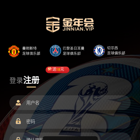
送
18
元
注册
登录