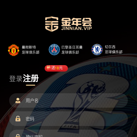
送
18
元
注册
登录