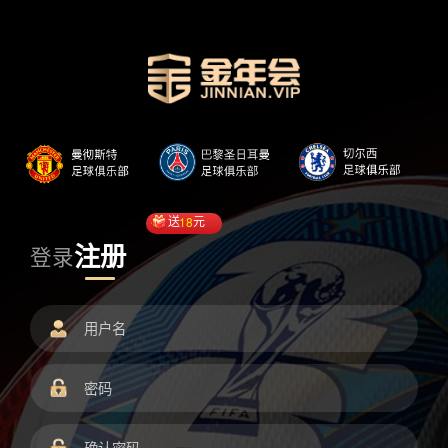
送
18
元
注册
登录